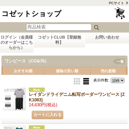
PCサイト
コゼットショップ
ログイン（会員様
コゼットCLUB【登録無
お問い合わせ
のオーダーはこち
料】
らから）
ワンピース（CO&76）
一覧
おすすめ順
価格の安い順
売れ筋順
表示件数
:
レイダンドライデニム転写ボーダーワンピース
[Z
K1083]
14,630円
(税込)