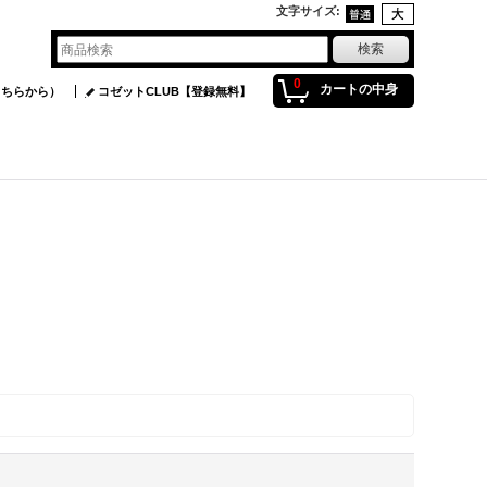
文字サイズ
:
0
カートの中身
こちらから）
コゼットCLUB【登録無料】