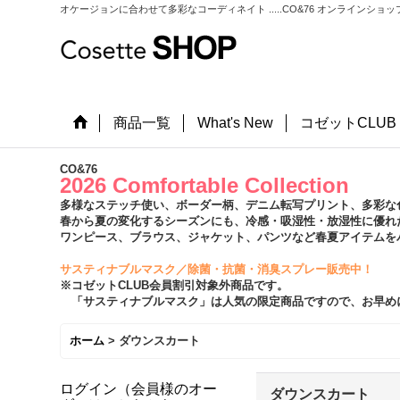
オケージョンに合わせて多彩なコーディネイト .....CO&76 オンラインショッ
商品一覧
What's New
コゼットCLU
CO&76
2026 Comfortable Collection
多様なステッチ使い、ボーダー柄、デニム転写プリント、多彩な
春から夏の変化するシーズンにも、冷感・吸湿性・放湿性に優れ
ワンピース、ブラウス、ジャケット、パンツなど春夏アイテムを
サスティナブルマスク／除菌・抗菌・消臭スプレー販売中！
※コゼットCLUB会員割引対象外商品です。
「サスティナブルマスク」は人気の限定商品ですので、お早め
ホーム
>
ダウンスカート
ログイン（会員様のオー
ダウンスカート