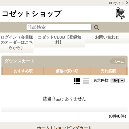
PCサイト
コゼットショップ
ログイン（会員様
コゼットCLUB【登録無
お問い合わせ
のオーダーはこち
料】
らから）
ダウンスカート
ホーム
おすすめ順
価格の安い順
売れ筋順
表示件数
:
該当商品はありません
(0件/0件)
ホーム
|
ショッピングカート